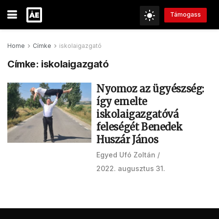
Támogass
Home
Címke
iskolaigazgató
Címke:
iskolaigazgató
Nyomoz az ügyészség:
így emelte
iskolaigazgatóvá
feleségét Benedek
Huszár János
Egyed Ufó Zoltán
2022. augusztus 31.