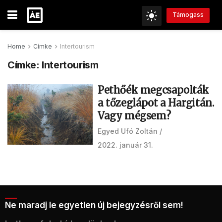
Támogass
Home
Címke
Intertourism
Címke:
Intertourism
Pethőék megcsapolták
a tőzeglápot a Hargitán.
Vagy mégsem?
Egyed Ufó Zoltán
2022. január 31.
Ne maradj le egyetlen új bejegyzésről sem!