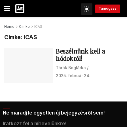
Támogass
Home
Címke
ICAS
Címke:
ICAS
Beszélnünk kell a
hódokról!
Török Boglárka
2025. február 24.
Ne maradj le egyetlen új bejegyzésről sem!
Iratkozz fel a hírlevelünkre!