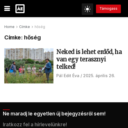
Támogass
Home
Címke
hőség
Címke:
hőség
Neked is lehet erdőd, ha
van egy terasznyi
telked!
Pál Edit Éva
2025. április 26.
Ne maradj le egyetlen új bejegyzésről sem!
Iratkozz fel a hírlevelünkre!