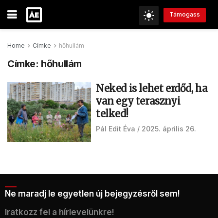
Támogass
Home
Címke
hőhullám
Címke:
hőhullám
Neked is lehet erdőd, ha
van egy terasznyi
telked!
Pál Edit Éva
2025. április 26.
Ne maradj le egyetlen új bejegyzésről sem!
Iratkozz fel a hírlevelünkre!