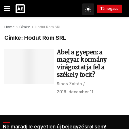
Támogass
Home
Címke
Hodut Rom SRL
Címke:
Hodut Rom SRL
Ábel a gyepen: a
magyar kormány
virágoztatja fel a
székely focit?
Sipos Zoltán
2018. december 11.
Ne maradj le egyetlen új bejegyzésről sem!