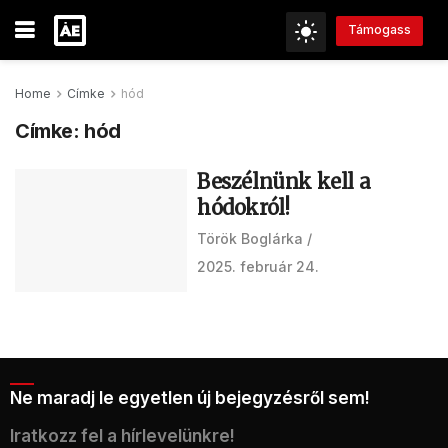
Támogass
Home
Címke
hód
Címke:
hód
Beszélnünk kell a
hódokról!
Török Boglárka
2025. február 24.
Ne maradj le egyetlen új bejegyzésről sem!
Iratkozz fel a hírlevelünkre!