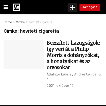
Támogass
Home
Címke
hevített cigaretta
Címke:
hevített cigaretta
Beizzított hazugságok:
így veri át a Philip
Morris a dohányzókat,
a honatyákat és az
orvosokat
Átlátszó Erdély
Andrei Ciurcanu
2021. október 12.