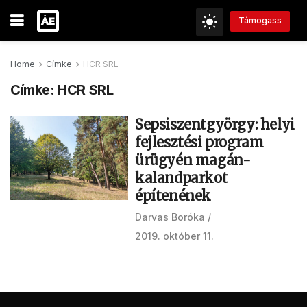
Támogass
Home
Címke
HCR SRL
Címke:
HCR SRL
Sepsiszentgyörgy: helyi
fejlesztési program
ürügyén magán-
kalandparkot
építenének
Darvas Boróka
2019. október 11.