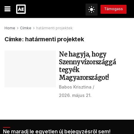
Támogass
Home
Címke
határmenti projektek
Címke:
határmenti projektek
Ne hagyja, hogy
Szennyvízországgá
tegyék
Magyarországot!
Babos Krisztina
2026. május 21.
Ne maradj le egyetlen új bejegyzésről sem!