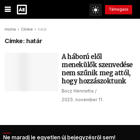
Támogass
Home
Címke
határ
Címke:
határ
A háború elől
menekülők szenvedése
nem szűnik meg attól,
hogy hozzászoktunk
Bocz Henrietta
2023. november 11.
Ne maradj le egyetlen új bejegyzésről sem!