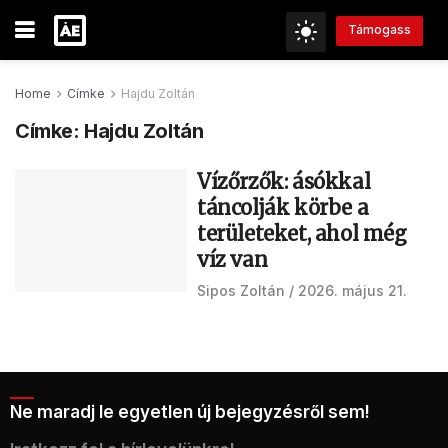
Támogass
Home
Címke
Hajdu Zoltán
Címke:
Hajdu Zoltán
Vízőrzők: ásókkal
táncolják körbe a
területeket, ahol még
víz van
Sipos Zoltán
2026. május 21.
Ne maradj le egyetlen új bejegyzésről sem!