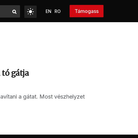
Támogass
EN
RO
tó gátja
avítani a gátat. Most vészhelyzet