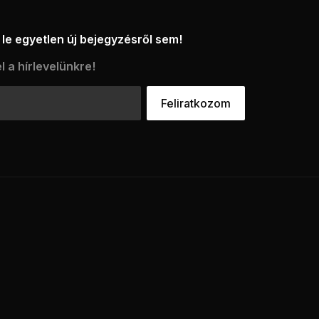
le egyetlen új bejegyzésről sem!
l a hírlevelünkre!