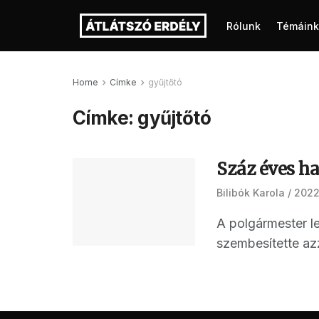
Rólunk
Témáink
Home
Címke
gyűjtőtó
Címke:
gyűjtőtó
Száz éves ha
Bilibók Karola
2022
A polgármester le
szembesítette azz