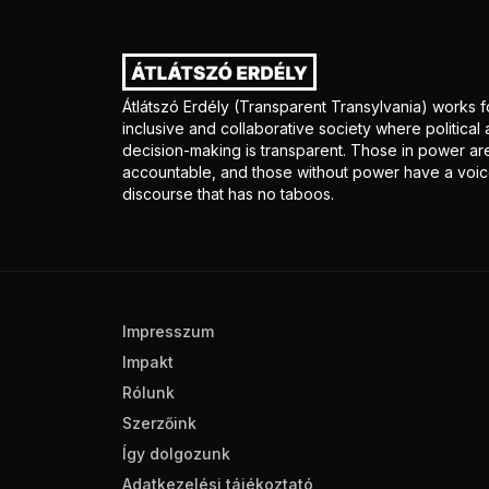
Átlátszó Erdély (Transparent Transylvania) works f
inclusive and collaborative society where politica
decision-making is transparent. Those in power ar
accountable, and those without power have a voice
discourse that has no taboos.
Impresszum
Impakt
Rólunk
Szerzőink
Így dolgozunk
Adatkezelési tájékoztató