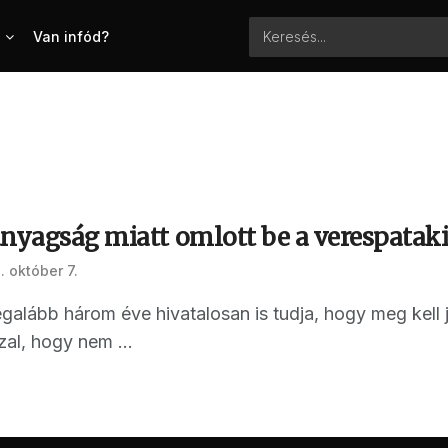
Van infód?
nyagság miatt omlott be a verespataki 
. október 7.
galább három éve hivatalosan is tudja, hogy meg kell j
al, hogy nem ...