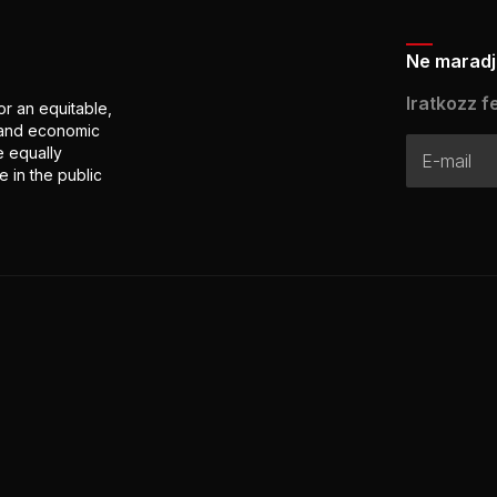
Ne maradj 
Iratkozz fe
or an equitable,
l and economic
e equally
 in the public