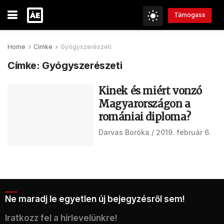
Támogass
Home
Címke
Gyógyszerészeti
Címke:
Gyógyszerészeti
Kinek és miért vonzó
Magyarországon a
romániai diploma?
Darvas Boróka
2019. február 6.
Ne maradj le egyetlen új bejegyzésről sem!
Iratkozz fel a hírlevelünkre!