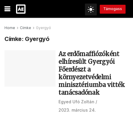
Támogass
Home
Címke
Gyergyó
Címke:
Gyergyó
Az erdőmaffiózóként
elhíresült Gyergyói
Főerdészt a
környezetvédelmi
minisztériumba vitték
tanácsadónak
Egyed Ufó Zoltán
2023. március 24.