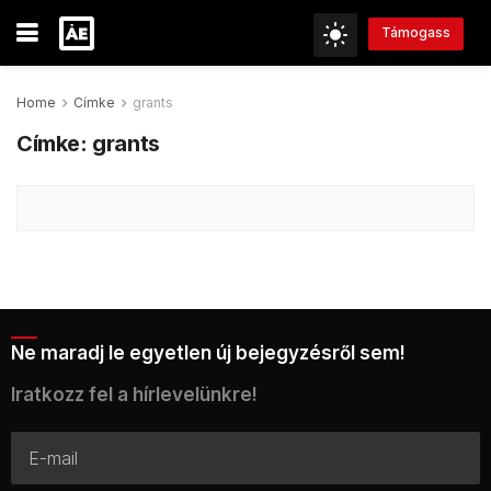
Támogass
Home
Címke
grants
Címke:
grants
Ne maradj le egyetlen új bejegyzésről sem!
Iratkozz fel a hírlevelünkre!