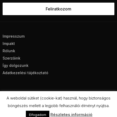
Impresszum
Impakt
Rólunk
Szerzőink
Így dolgozunk
Adatkezelési tájékoztató
A weboldal sütiket (cookie-kat) használ, hogy biztonságos
böngészés mellett a legjobb felhasználói élményt nyújtsa.
CC BY-NC-SA 4.0
Részletes információ
Elfogadom