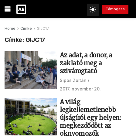
Támogass
Home
Címke
GIJC17
Címke:
GIJC17
Az adat, a donor, a
zaklató meg a
szivárogtató
Sipos Zoltán
2017. november 20.
A világ
legkellemetlenebb
újságírói egy helyen:
megkezdődött az
oknyomozók