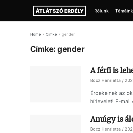
Rólunk
Témáink
Home
Címke
gender
Címke:
gender
A férfi is l
Bocz Henrietta
2025
Érdekelnek az okt
hírlevelet! E-mai
Amúgy is ál
Bocz Henrietta
2025