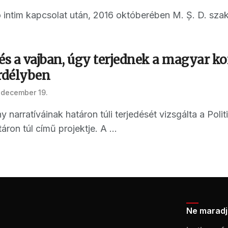
 intim kapcsolat után, 2016 októberében M. Ș. D. szakít
kés a vajban, úgy terjednek a magyar 
Erdélyben
 december 19.
narratíváinak határon túli terjedését vizsgálta a Pol
ron túl című projektje. A ...
Ne maradj 