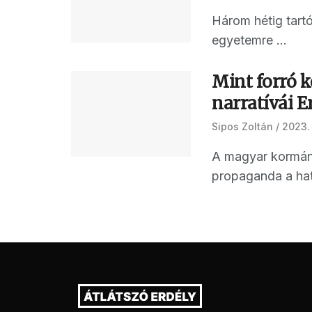
Három hétig tartó
egyetemre ...
Mint forró 
narratívái 
Sipos Zoltán
2023.
A magyar kormány 
propaganda a hatá