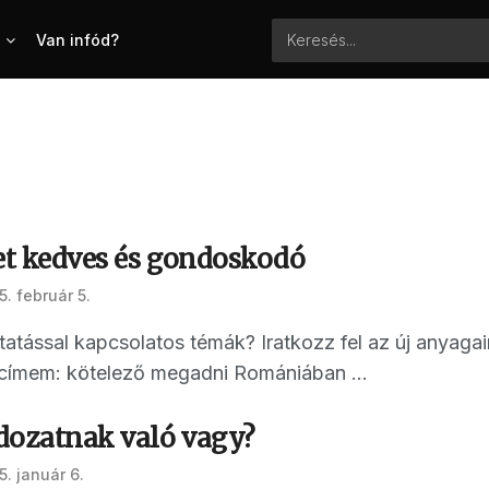
Van infód?
ehet kedves és gondoskodó
. február 5.
atással kapcsolatos témák? Iratkozz fel az új anyagai
l címem: kötelező megadni Romániában ...
dozatnak való vagy?
. január 6.