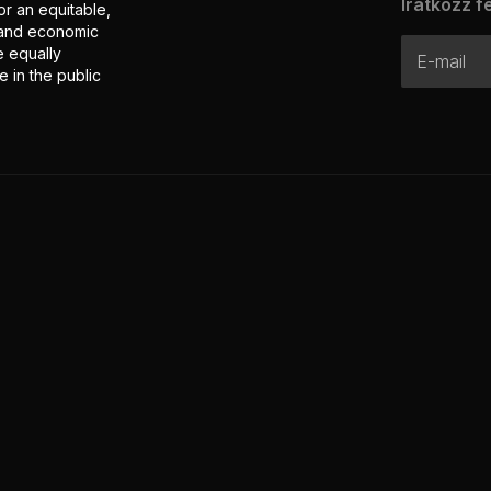
Iratkozz fe
or an equitable,
l and economic
e equally
 in the public