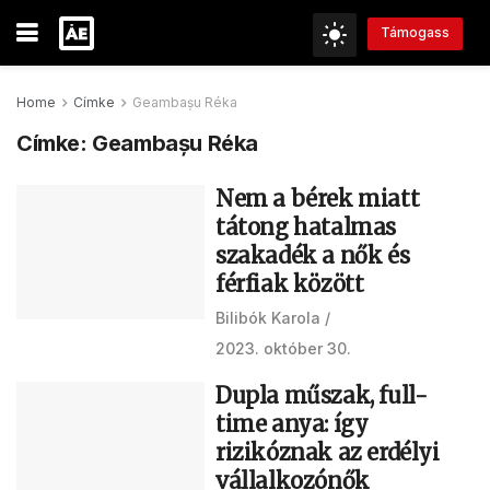
Támogass
Home
Címke
Geambașu Réka
Címke:
Geambașu Réka
Nem a bérek miatt
tátong hatalmas
szakadék a nők és
férfiak között
Bilibók Karola
2023. október 30.
Dupla műszak, full-
time anya: így
rizikóznak az erdélyi
vállalkozónők