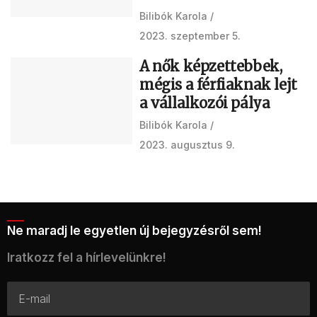
Bilibók Karola
2023. szeptember 5.
A nők képzettebbek,
mégis a férfiaknak lejt
a vállalkozói pálya
Bilibók Karola
2023. augusztus 9.
Ne maradj le egyetlen új bejegyzésről sem!
Iratkozz fel a hírlevelünkre!