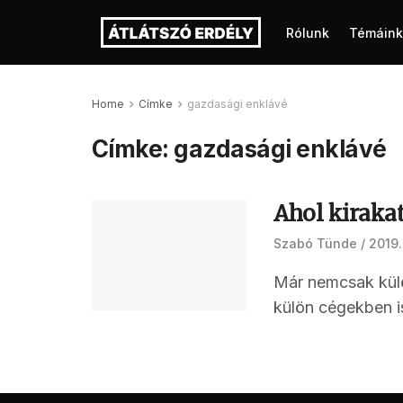
Rólunk
Témáink
Home
Címke
gazdasági enklávé
Címke:
gazdasági enklávé
Ahol kirakat
Szabó Tünde
2019.
Már nemcsak külö
külön cégekben is