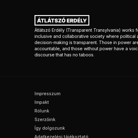
Átlátszó Erdély (Transparent Transylvania) works f
inclusive and collaborative society where politica
decision-making is transparent. Those in power ar
accountable, and those without power have a voice
discourse that has no taboos.
Impresszum
Impakt
Rólunk
Szerzőink
Így dolgozunk
Adatkezelési tájékoztató