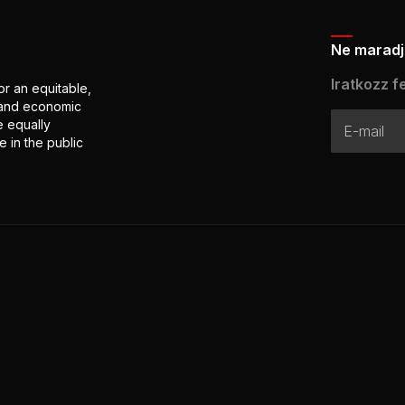
Ne maradj 
Iratkozz fe
or an equitable,
l and economic
e equally
 in the public