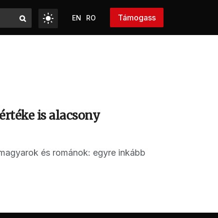
Támogass
EN
RO
 értéke is alacsony
 magyarok és románok: egyre inkább