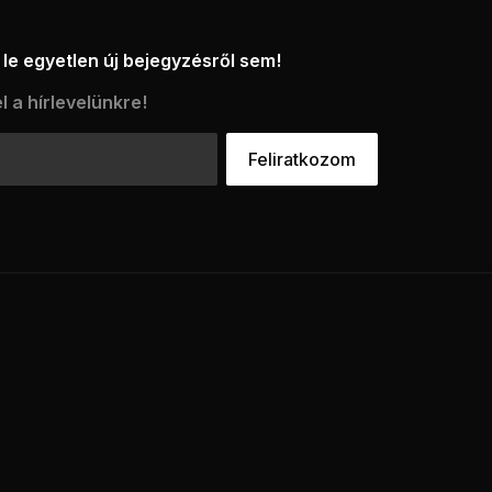
le egyetlen új bejegyzésről sem!
l a hírlevelünkre!