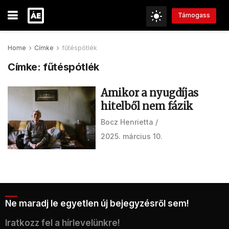
Támogass
Home
Címke
fűtéspótlék
Címke:
fűtéspótlék
Amikor a nyugdíjas
hitelből nem fázik
Bocz Henrietta
2025. március 10.
Ne maradj le egyetlen új bejegyzésről sem!
Iratkozz fel a hírlevelünkre!