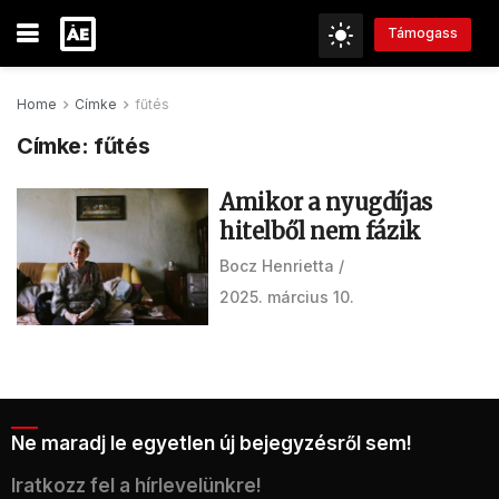
Támogass
Home
Címke
fűtés
Címke:
fűtés
Amikor a nyugdíjas
hitelből nem fázik
Bocz Henrietta
2025. március 10.
Ne maradj le egyetlen új bejegyzésről sem!
Iratkozz fel a hírlevelünkre!