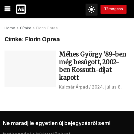
Támogass
Home
Címke
Florin Oprea
Címke:
Florin Oprea
Méhes György ’89-ben
még besúgott, 2002-
ben Kossuth-díjat
kapott
Kulcsár Árpád
2024. július 8.
Ne maradj le egyetlen új bejegyzésről sem!