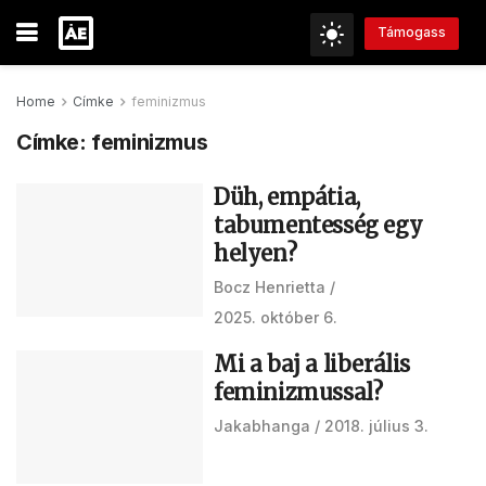
Támogass
Home
Címke
feminizmus
Címke:
feminizmus
Düh, empátia,
tabumentesség egy
helyen?
Bocz Henrietta
2025. október 6.
Mi a baj a liberális
feminizmussal?
Jakabhanga
2018. július 3.