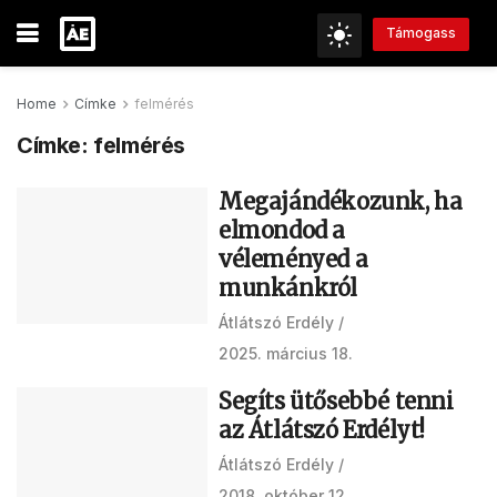
Támogass
Home
Címke
felmérés
Címke:
felmérés
Megajándékozunk, ha
elmondod a
véleményed a
munkánkról
Átlátszó Erdély
2025. március 18.
Segíts ütősebbé tenni
az Átlátszó Erdélyt!
Átlátszó Erdély
2018. október 12.