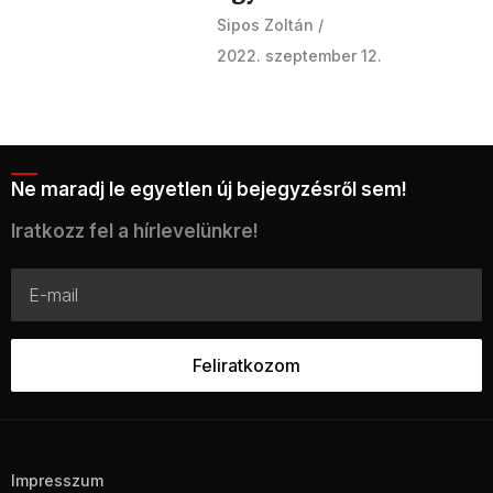
Sipos Zoltán
2022. szeptember 12.
Ne maradj le egyetlen új bejegyzésről sem!
Iratkozz fel a hírlevelünkre!
Impresszum