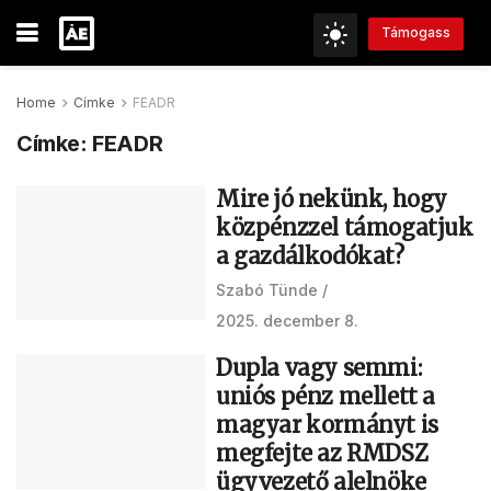
Támogass
Home
Címke
FEADR
Címke:
FEADR
Mire jó nekünk, hogy
közpénzzel támogatjuk
a gazdálkodókat?
Szabó Tünde
2025. december 8.
Dupla vagy semmi:
uniós pénz mellett a
magyar kormányt is
megfejte az RMDSZ
ügyvezető alelnöke