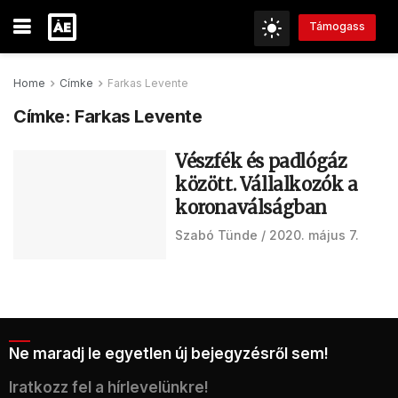
Támogass
Home
Címke
Farkas Levente
Címke:
Farkas Levente
Vészfék és padlógáz
között. Vállalkozók a
koronaválságban
Szabó Tünde
2020. május 7.
Ne maradj le egyetlen új bejegyzésről sem!
Iratkozz fel a hírlevelünkre!