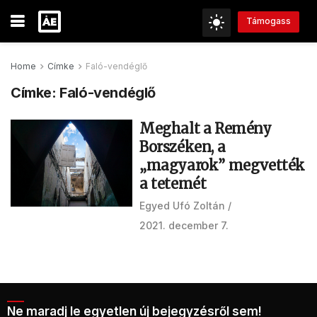
Támogass
Home
Címke
Faló-vendéglő
Címke:
Faló-vendéglő
Meghalt a Remény
Borszéken, a
„magyarok” megvették
a tetemét
Egyed Ufó Zoltán
2021. december 7.
Ne maradj le egyetlen új bejegyzésről sem!