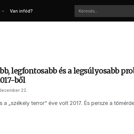
Van infód?
bb, legfontosabb és a legsúlyosabb pr
017-ből
 december 22.
s a „székely terror” éve volt 2017. És persze a tömér