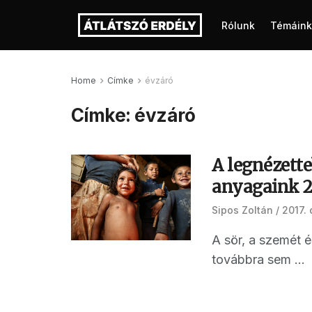
Rólunk
Témáink
Home
Címke
évzáró
Címke:
évzáró
A legnézette
anyagaink 2
Sipos Zoltán
2017.
A sör, a szemét é
továbbra sem ...