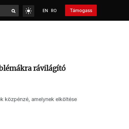
Támogass
EN
RO
oblémákra rávilágító
dek közpénzé, amelynek elköltése