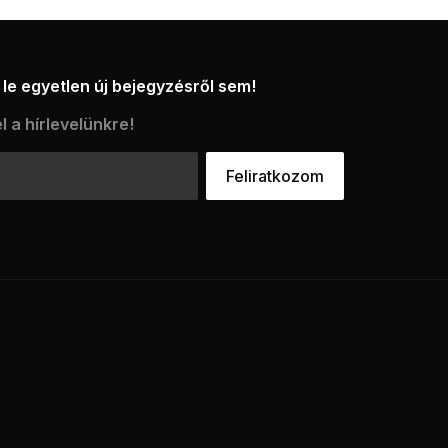
le egyetlen új bejegyzésről sem!
l a hírlevelünkre!