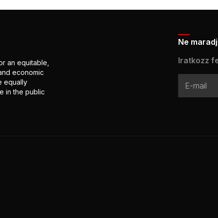
Ne maradj 
Iratkozz fe
or an equitable,
l and economic
e equally
 in the public