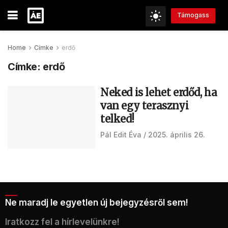
Támogass
Home
Címke
erdő
Címke:
erdő
Neked is lehet erdőd, ha
van egy terasznyi
telked!
Pál Edit Éva
2025. április 26.
Ne maradj le egyetlen új bejegyzésről sem!
Iratkozz fel a hírlevelünkre!