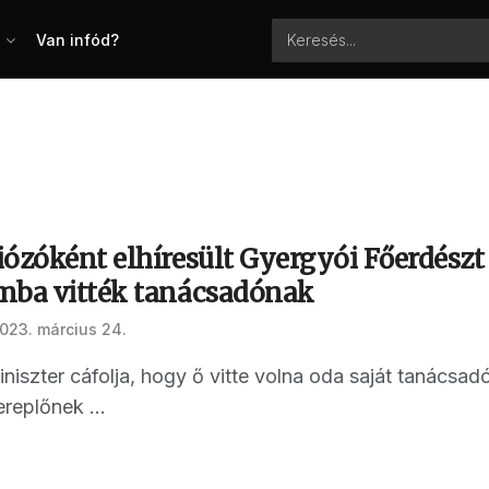
Van infód?
iózóként elhíresült Gyergyói Főerdész
mba vitték tanácsadónak
023. március 24.
iszter cáfolja, hogy ő vitte volna oda saját tanácsadó
replőnek ...