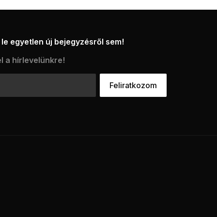
le egyetlen új bejegyzésről sem!
l a hírlevelünkre!