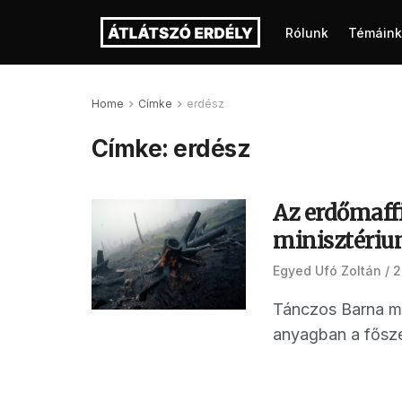
Rólunk
Témáink
Home
Címke
erdész
Címke:
erdész
Az erdőmaff
minisztériu
Egyed Ufó Zoltán
2
Tánczos Barna min
anyagban a fősze