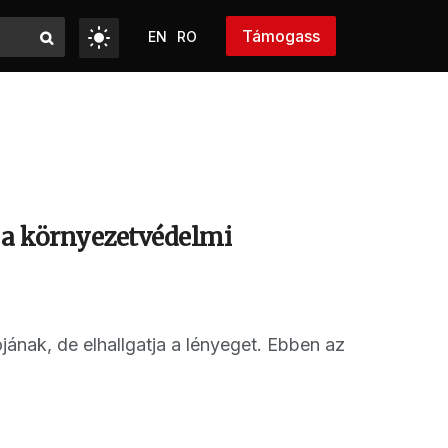
Támogass
EN
RO
t a környezetvédelmi
jának, de elhallgatja a lényeget. Ebben az