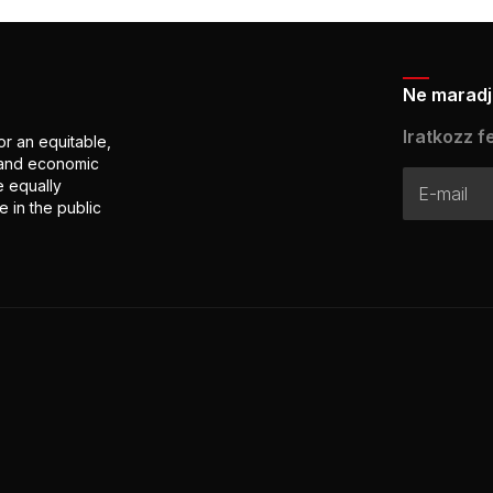
Ne maradj 
Iratkozz fe
or an equitable,
l and economic
e equally
 in the public