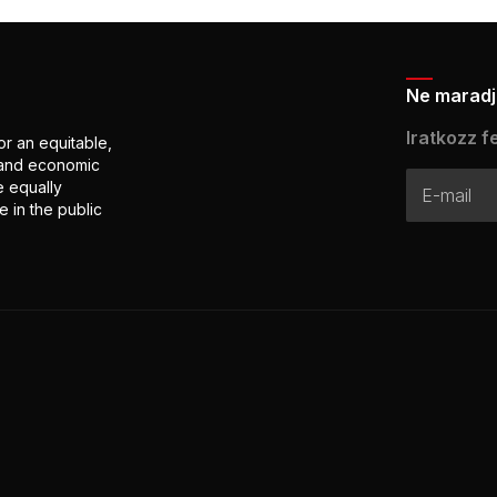
Ne maradj 
Iratkozz fe
or an equitable,
l and economic
e equally
 in the public