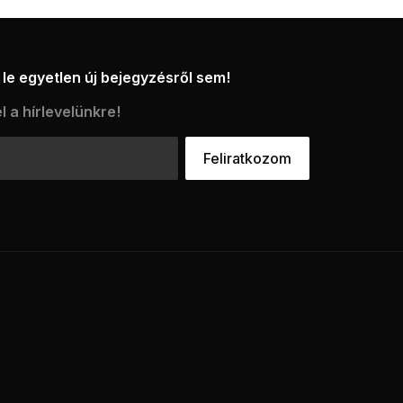
le egyetlen új bejegyzésről sem!
l a hírlevelünkre!