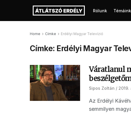
Rólunk
Témáink
Home
Címke
Erdélyi Magyar Televízió
Címke:
Erdélyi Magyar Telev
Váratlanul m
beszélgetőm
Sipos Zoltán
2019. 
Az Erdélyi Kávéhá
semmilyen magyará