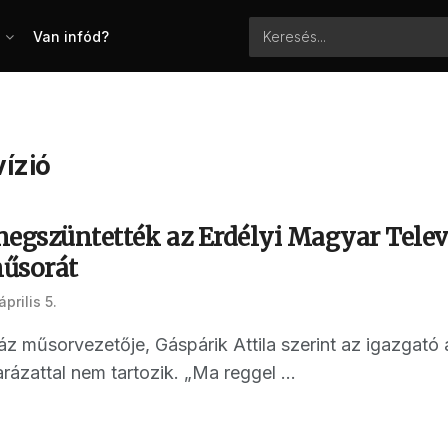
Van infód?
ízió
egszüntették az Erdélyi Magyar Televí
űsorát
április 5.
z műsorvezetője, Gáspárik Attila szerint az igazgató 
zattal nem tartozik. „Ma reggel ...