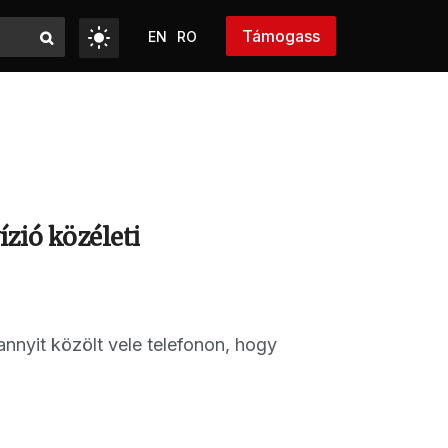
Támogass
EN
RO
zió közéleti
annyit közölt vele telefonon, hogy