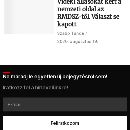
Vidéki állásokat kért a
nemzeti oldal az
RMDSZ-től. Választ se
kapott
Szabó Tünde
2020. augusztus 19.
Ne maradj le egyetlen új bejegyzésről sem!
Iratkozz fel a hírlevelünkre!