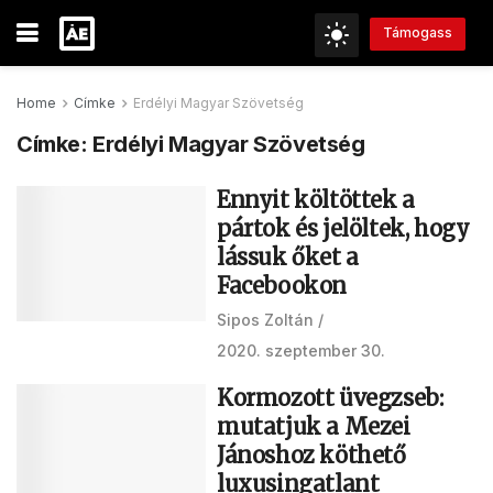
Támogass
Home
Címke
Erdélyi Magyar Szövetség
Címke:
Erdélyi Magyar Szövetség
Ennyit költöttek a
pártok és jelöltek, hogy
lássuk őket a
Facebookon
Sipos Zoltán
2020. szeptember 30.
Kormozott üvegzseb:
mutatjuk a Mezei
Jánoshoz köthető
luxusingatlant