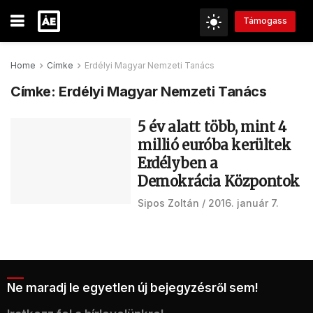
Támogass
Home
Címke
Erdélyi Magyar Nemzeti Tanács
Címke:
Erdélyi Magyar Nemzeti Tanács
5 év alatt több, mint 4
millió euróba kerültek
Erdélyben a
Demokrácia Központok
Sipos Zoltán
2016. január 7.
Ne maradj le egyetlen új bejegyzésről sem!