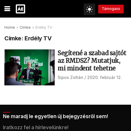
Támogass
Home
Címke
Erdély TV
Címke:
Erdély TV
Segítené a szabad sajtót
az RMDSZ? Mutatjuk,
mi mindent tehetne
Sipos Zoltán
2020. február 12.
Ne maradj le egyetlen új bejegyzésről sem!
Iratkozz fel a hírlevelünkre!