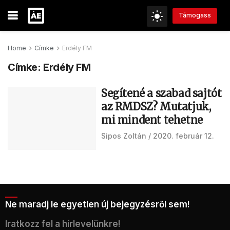
Támogass
Home
Címke
Erdély FM
Címke:
Erdély FM
Segítené a szabad sajtót
az RMDSZ? Mutatjuk,
mi mindent tehetne
Sipos Zoltán
2020. február 12.
Ne maradj le egyetlen új bejegyzésről sem!
Iratkozz fel a hírlevelünkre!