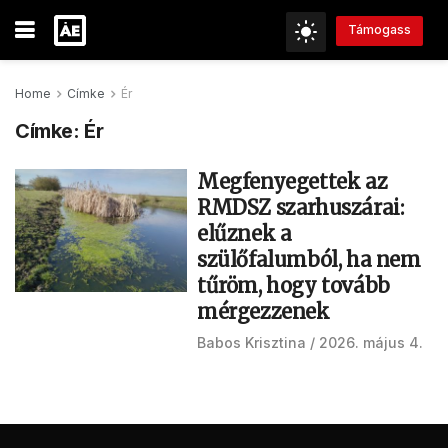
Támogass
Home
Címke
Ér
Címke:
Ér
Megfenyegettek az
RMDSZ szarhuszárai:
elűznek a
szülőfalumból, ha nem
tűröm, hogy tovább
mérgezzenek
Babos Krisztina
2026. május 4.