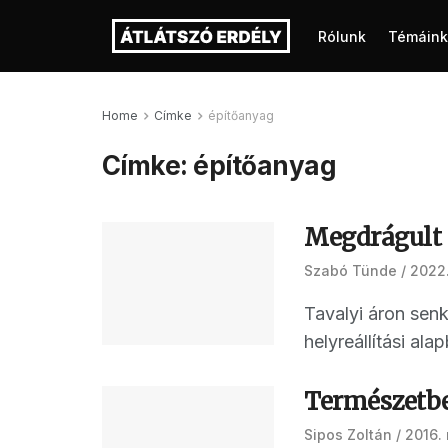
Rólunk
Témáink
Home
Címke
építőanyag
Címke:
építőanyag
Megdrágult 
Szabó Tünde
2022.
Tavalyi áron senk
helyreállítási alapb
Természetbe 
Sipos Zoltán
2016. 