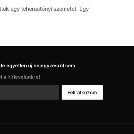
ttek egy teherautónyi szemetet. Egy
le egyetlen új bejegyzésről sem!
l a hírlevelünkre!