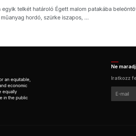
 egyik telkét határoló Égett malom patakába beleöntö
 műanyag hordó, szürke iszapos, ...
Ne maradj 
Iratkozz fe
or an equitable,
l and economic
e equally
 in the public