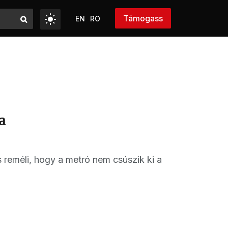
Támogass
EN
RO
a
s reméli, hogy a metró nem csúszik ki a