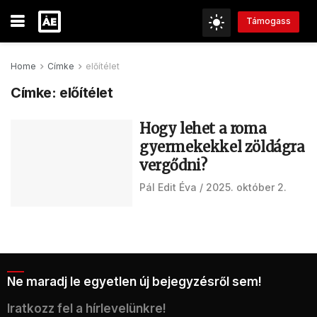
Támogass
Home
Címke
előítélet
Címke:
előítélet
Hogy lehet a roma
gyermekekkel zöldágra
vergődni?
Pál Edit Éva
2025. október 2.
Ne maradj le egyetlen új bejegyzésről sem!
Iratkozz fel a hírlevelünkre!