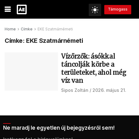
Támogass
Home
Címke
EKE Szatmárnémeti
Címke:
EKE Szatmárnémeti
Vízőrzők: ásókkal
táncolják körbe a
területeket, ahol még
víz van
Sipos Zoltán
2026. május 21.
Ne maradj le egyetlen új bejegyzésről sem!