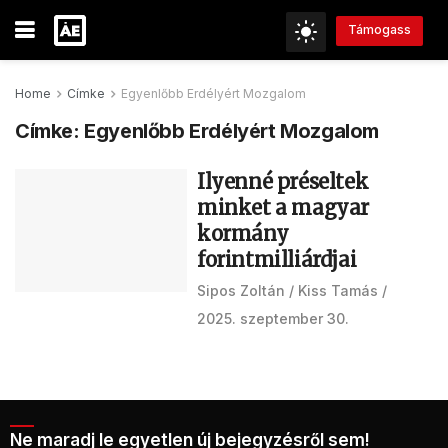
Támogass
Home
Címke
Egyenlőbb Erdélyért Mozgalom
Címke:
Egyenlőbb Erdélyért Mozgalom
Ilyenné préseltek
minket a magyar
kormány
forintmilliárdjai
Sipos Zoltán
Kiss Tamás
2025. szeptember 30.
Ne maradj le egyetlen új bejegyzésről sem!