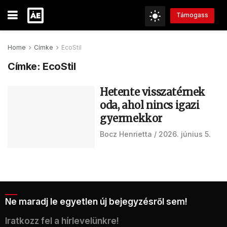
Támogass
Home
Címke
EcoStil
Címke:
EcoStil
Hetente visszatérnek
oda, ahol nincs igazi
gyermekkor
Bocz Henrietta
2026. június 5.
Ne maradj le egyetlen új bejegyzésről sem!
Iratkozz fel a hírlevelünkre!