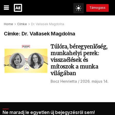
Támogass
Home
Címke
Dr. Vallasek Magdolna
Címke:
Dr. Vallasek Magdolna
Túlóra, béregyenlőség,
munkahelyi perek:
visszaélések és
mítoszok a munka
világában
Bocz Henrietta
2026. május 14.
Ne maradj le egyetlen új bejegyzésről sem!