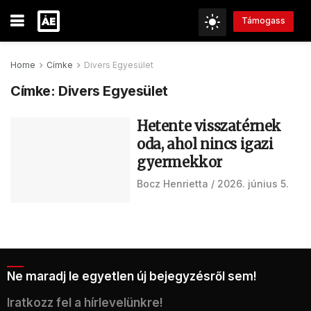
Támogass
Home
Címke
Divers Egyesület
Címke:
Divers Egyesület
Hetente visszatérnek
oda, ahol nincs igazi
gyermekkor
Bocz Henrietta
2026. június 5.
Ne maradj le egyetlen új bejegyzésről sem!
Iratkozz fel a hírlevelünkre!