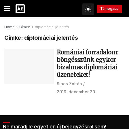
Támogass
Home
Címke
diplomáciai jelentés
Címke:
diplomáciai jelentés
Romániai forradalom:
böngésszünk egykor
bizalmas diplomáciai
üzeneteket!
Sipos Zoltán
2019. december 20.
Ne maradj le egyetlen új bejegyzésről sem!