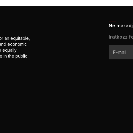
Ne maradj 
Iratkozz fe
or an equitable,
l and economic
e equally
 in the public