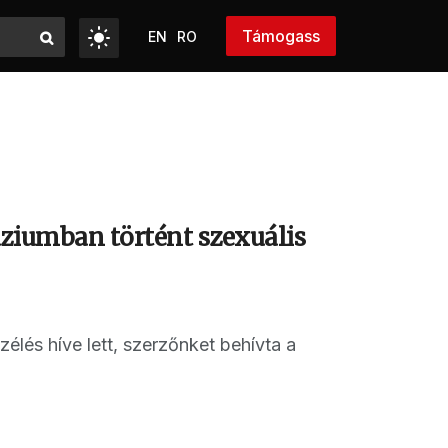
Támogass
EN
RO
áziumban történt szexuális
lés híve lett, szerzőnket behívta a