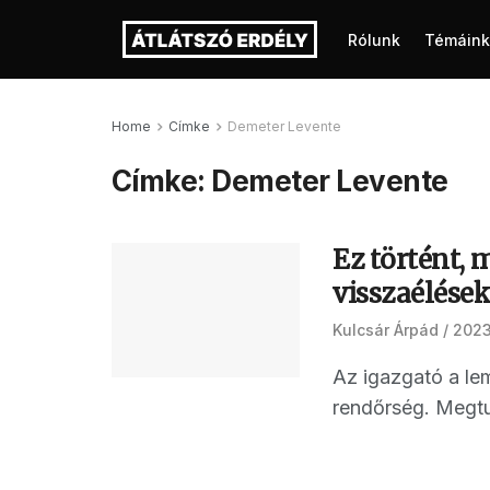
Rólunk
Témáink
Home
Címke
Demeter Levente
Címke:
Demeter Levente
Ez történt,
visszaélések
Kulcsár Árpád
2023
Az igazgató a lem
rendőrség. Megtu