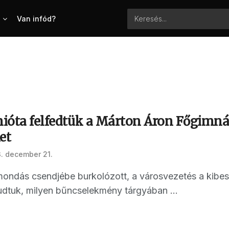
Van infód?
 mióta felfedtük a Márton Áron Főgimn
et
. december 21.
ondás csendjébe burkolózott, a városvezetés a kibeszé
dtuk, milyen bűncselekmény tárgyában ...