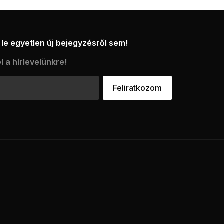
le egyetlen új bejegyzésről sem!
l a hírlevelünkre!