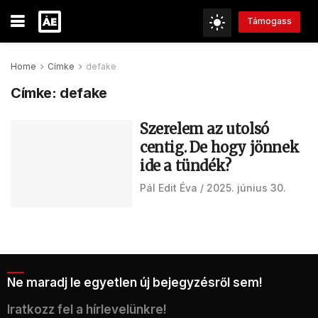
Támogass
Home
Címke
defake
Címke:
defake
Szerelem az utolsó
centig. De hogy jönnek
ide a tündék?
Pál Edit Éva
2025. június 30.
Ne maradj le egyetlen új bejegyzésről sem!
Iratkozz fel a hírlevelünkre!