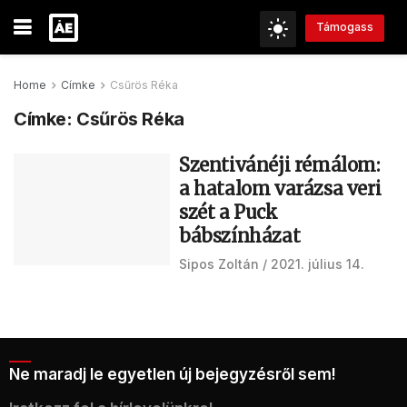
Támogass
Home
Címke
Csűrös Réka
Címke:
Csűrös Réka
Szentivánéji rémálom:
a hatalom varázsa veri
szét a Puck
bábszínházat
Sipos Zoltán
2021. július 14.
Ne maradj le egyetlen új bejegyzésről sem!