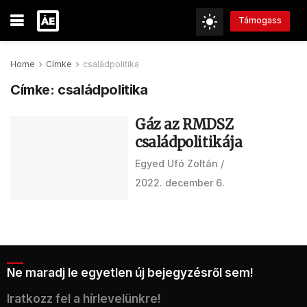
Támogass
Home
Címke
családpolitika
Címke:
családpolitika
Gáz az RMDSZ
családpolitikája
Egyed Ufó Zoltán
2022. december 6.
Ne maradj le egyetlen új bejegyzésről sem!
Iratkozz fel a hírlevelünkre!