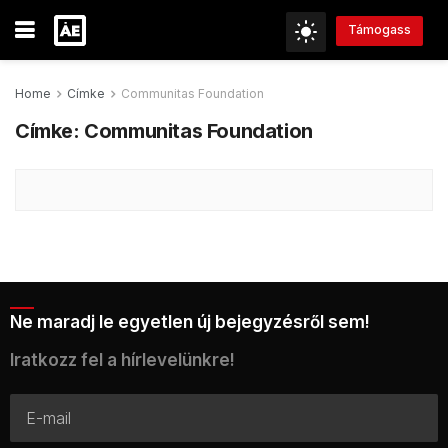
Támogass
Home
Címke
Communitas Foundation
Címke:
Communitas Foundation
Ne maradj le egyetlen új bejegyzésről sem!
Iratkozz fel a hírlevelünkre!